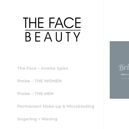
The Face – Anette Spies
Preise – THE WOMEN
Preise – THE MEN
Permanent Make-up & Microblading
Sugaring + Waxing