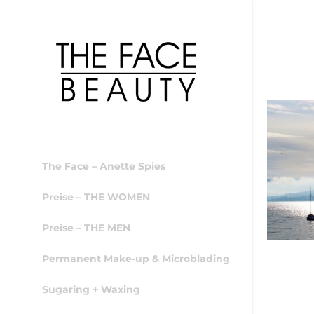
The Face – Anette Spies
Preise – THE WOMEN
Preise – THE MEN
Permanent Make-up & Microblading
Sugaring + Waxing