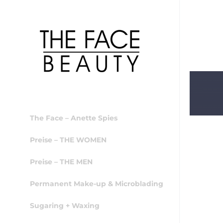
The Face – Anette Spies
Preise – THE WOMEN
Preise – THE MEN
Permanent Make-up & Microblading
Sugaring + Waxing