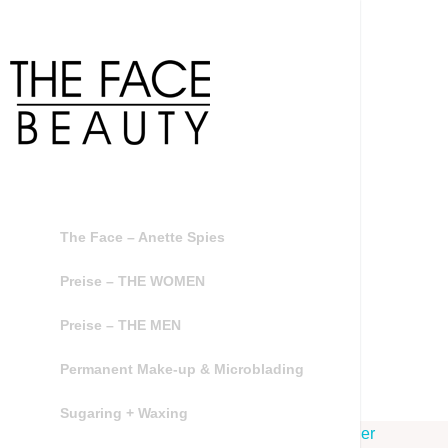
The Face – Anette Spies
Preise – THE WOMEN
Preise – THE MEN
Permanent Make-up & Microblading
Sugaring + Waxing
WordPress Cookie Hinweis von Real Cookie Banner