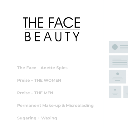
The Face – Anette Spies
Preise – THE WOMEN
Preise – THE MEN
Permanent Make-up & Microblading
Sugaring + Waxing