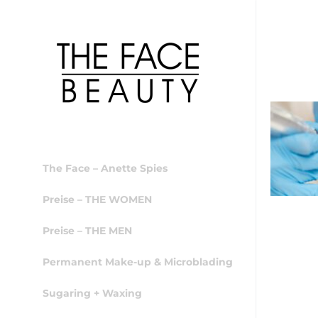
The Face – Anette Spies
Preise – THE WOMEN
Preise – THE MEN
Permanent Make-up & Microblading
Sugaring + Waxing